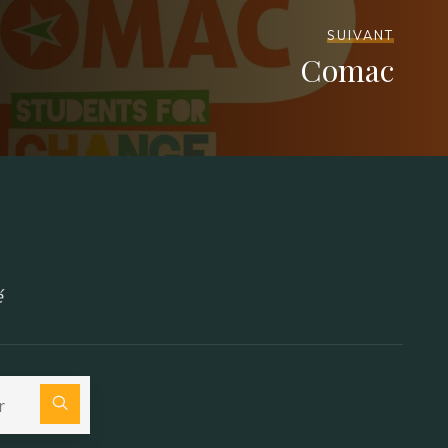
SUIVANT
Comac
é